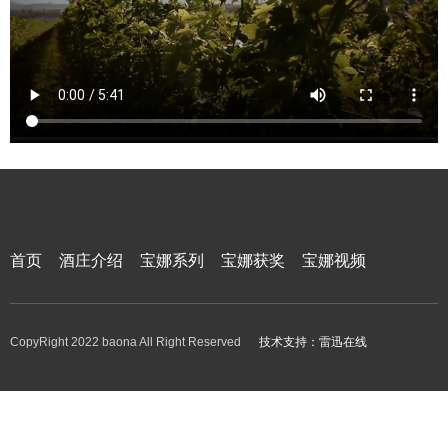
首页
酒庄介绍
宝娜系列
宝娜获奖
宝娜视频
CopyRight 2022 baona All Right Reserved
技术支持：雷迅在线